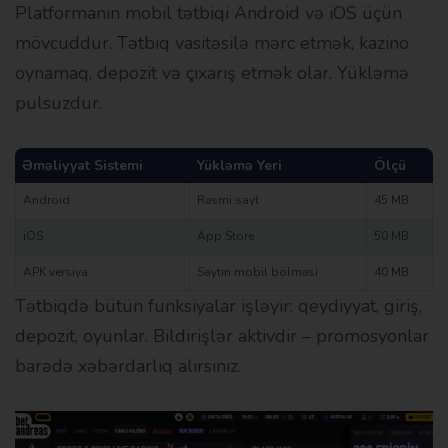
Platformanın mobil tətbiqi Android və iOS üçün
mövcuddur. Tətbiq vasitəsilə mərc etmək, kazino
oynamaq, depozit və çıxarış etmək olar. Yükləmə
pulsuzdur.
Əməliyyat Sistemi
Yükləmə Yeri
Ölçü
Android
Rəsmi sayt
45 MB
iOS
App Store
50 MB
APK versiya
Saytın mobil bölməsi
40 MB
Tətbiqdə bütün funksiyalar işləyir: qeydiyyat, giriş,
depozit, oyunlar. Bildirişlər aktivdir – promosyonlar
barədə xəbərdarlıq alırsınız.