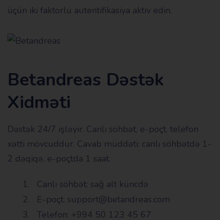
üçün iki faktorlu autentifikasiya aktiv edin.
Betandreas Dəstək
Xidməti
Dəstək 24/7 işləyir. Canlı söhbət, e-poçt, telefon
xətti mövcuddur. Cavab müddəti: canlı söhbətdə 1-
2 dəqiqə, e-poçtda 1 saat.
Canlı söhbət: sağ alt küncdə
E-poçt: support@betandreas.com
Telefon: +994 50 123 45 67