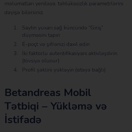
məlumatları yeniləyə, təhlükəsizlik parametrlərini
dəyişə bilərsiniz.
Saytın yuxarı sağ küncündə “Giriş”
düyməsini tapın
E-poçt və şifrənizi daxil edin
İki faktorlu autentifikasiyanı aktivləşdirin
(tövsiyə olunur)
Profil şəklini yükləyin (istəyə bağlı)
Betandreas Mobil
Tətbiqi – Yükləmə və
İstifadə