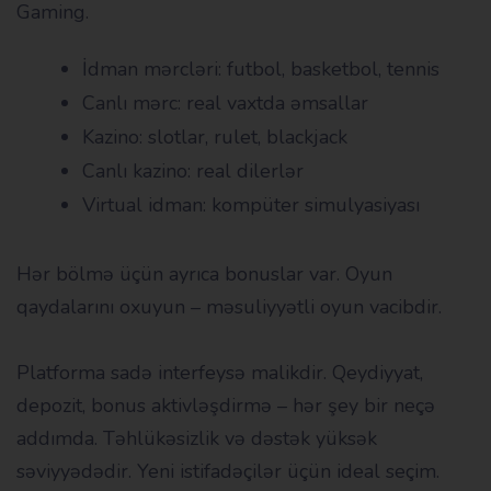
Gaming.
İdman mərcləri: futbol, basketbol, tennis
Canlı mərc: real vaxtda əmsallar
Kazino: slotlar, rulet, blackjack
Canlı kazino: real dilerlər
Virtual idman: kompüter simulyasiyası
Hər bölmə üçün ayrıca bonuslar var. Oyun
qaydalarını oxuyun – məsuliyyətli oyun vacibdir.
Platforma sadə interfeysə malikdir. Qeydiyyat,
depozit, bonus aktivləşdirmə – hər şey bir neçə
addımda. Təhlükəsizlik və dəstək yüksək
səviyyədədir. Yeni istifadəçilər üçün ideal seçim.