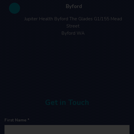
Byford
Jupiter Health Byford The Glades G1/155 Mead
Street
Byford WA
Get in Touch
First Name
*