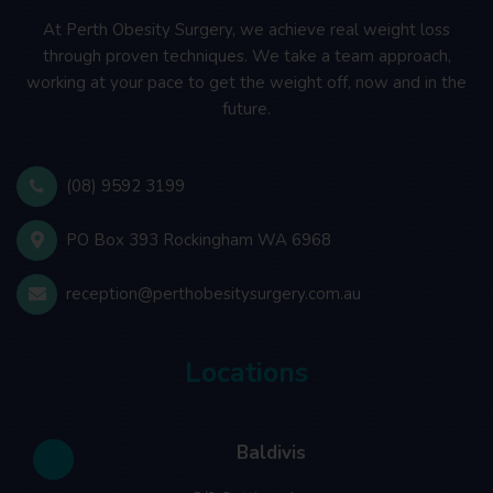
At Perth Obesity Surgery, we achieve real weight loss
through proven techniques. We take a team approach,
working at your pace to get the weight off, now and in the
future.
(08) 9592 3199
PO Box 393 Rockingham WA 6968
reception@perthobesitysurgery.com.au
Locations
Baldivis