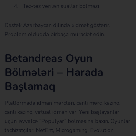
Tez-tez verilən suallar bölməsi
Dəstək Azərbaycan dilində xidmət göstərir.
Problem olduqda birbaşa müraciət edin.
Betandreas Oyun
Bölmələri – Harada
Başlamaq
Platformada idman mərcləri, canlı mərc, kazino,
canlı kazino, virtual idman var. Yeni başlayanlar
üçün: əvvəlcə “Populyar” bölməsinə baxın. Oyunlar
təchizatçılar: NetEnt, Microgaming, Evolution