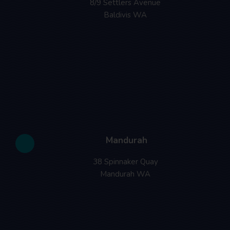
8/9 Settlers Avenue
Baldivis WA
Mandurah
38 Spinnaker Quay
Mandurah WA