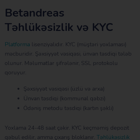
Betandreas
Təhlükəsizlik və KYC
Platforma
lisenziyalıdır. KYC (müştəri yoxlaması)
məcburidir. Şəxsiyyət vəsiqəsi, ünvan təsdiqi tələb
olunur. Məlumatlar şifrələnir, SSL protokolu
qoruyur.
Şəxsiyyət vəsiqəsi (üzlü və arxa)
Ünvan təsdiqi (kommunal qəbzi)
Ödəniş metodu təsdiqi (kartın şəkli)
Yoxlama 24-48 saat çəkir. KYC keçməmiş depozit
qəbul edilir, amma çıxarış bloklanır.
Təhlükəsizlik